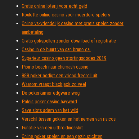
Gratis online loterij voor echt geld
Roulette online casino voor meerdere spelers
Online vs-vriendelijk casino met gratis spelen zonder
aanbetaling
Gratis gokspellen zonder download of registratie
Casino in de buurt van san bruno ca.
Superieur casino geen stortingscodes 2019
Pismo beach naar chumash casino
888 poker nodigt een vriend freeroll uit
Waarom vraagt ​​blackjack zo veel
De pokerkamer edgware weg
Paleis poker casino hayward
Save slots adem van het wild
Verschil tussen gokken en het nemen van risicos
Functie van een uitbreidingsslot
Online poker spelen en een gezin stichten