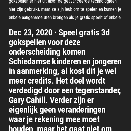
gokspellen er niet uit alsof de geavanceerde technologieën
hier zijn gebruikt, maar ze zijn leuk om te spelen en kunnen je
enkele aangename uren brengen als je gratis speelt of enkele
Dec 23, 2020 · Speel gratis 3d
gokspellen voor deze
onderscheiding komen
Schiedamse kinderen en jongeren
in aanmerking, al kost dit je wel
meer credits. Het doel wordt
verdedigd door een tegenstander,
Gary Cahill. Verder zijn er
eigenlijk geen veranderingen
waar je rekening mee moet
houden, maar het gaat niet om