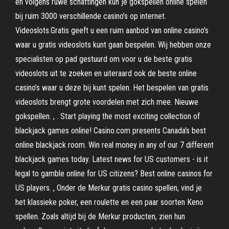
en volgens ruwe schattingen kun je gokspellen online spelen
bij ruim 3000 verschillende casino’s op internet.
Videoslots.Gratis geeft u een ruim aanbod van online casino’s
waar u gratis videoslots kunt gaan bespelen. Wij hebben onze
specialisten op pad gestuurd om voor u de beste gratis
videoslots uit te zoeken en uiteraard ook de beste online
casino’s waar u deze bij kunt spelen. Het bespelen van gratis
videoslots brengt grote voordelen met zich mee. Nieuwe
gokspellen. , . Start playing the most exciting collection of
blackjack games online! Casino.com presents Canada's best
online blackjack room. Win real money in any of our 7 different
blackjack games today. Latest news for US customers - is it
legal to gamble online for US citizens? Best online casinos for
US players. , Onder de Merkur gratis casino spellen, vind je
het klassieke poker, een roulette en een paar soorten Keno
spellen. Zoals altijd bij de Merkur producten, zien hun