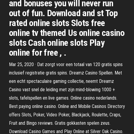
and bonuses you will never run
out of fun. Download and st Top
rated online slots Slots free
online tv themed Us online casino
slots Cash online slots Play
online for free , .
Mar 25, 2020 · Dat zorgt voor een totaal van 120 gratis spins
inclusief registratie gratis spins. Dreamz Casino Spellen. Met
een echt spectaculaire gaming collectie, neemt Dreamz
Casino vast snel de leiding met zijn mind-blowing 1000 +
slots, tafelspellen en live games. Online casino nederlands.
Best paying online casino. Online and Mobile Casinos Directory
offers Slots, Poker, Video Poker, Blackjack, Roulette, Craps,
Fruit and Bingo reviews. Gratis gokkasten spelen zeus.
Download Casino Games and Play Online at Silver Oak Casino.