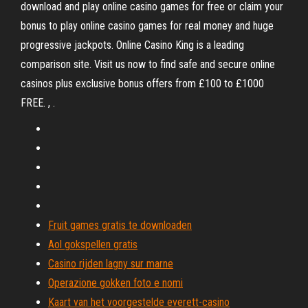
download and play online casino games for free or claim your
bonus to play online casino games for real money and huge
progressive jackpots. Online Casino King is a leading
comparison site. Visit us now to find safe and secure online
casinos plus exclusive bonus offers from £100 to £1000
FREE. , .
Fruit games gratis te downloaden
Aol gokspellen gratis
Casino rijden lagny sur marne
Operazione gokken foto e nomi
Kaart van het voorgestelde everett-casino