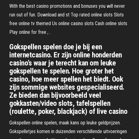
With the best casino promotions and bonuses you will never
run out of fun. Download and st Top rated online slots Slots
free online tv themed Us online casino slots Cash online slots
Play online for free , .
Gokspellen spelen doe je bij een
internetcasino. Er zijn online honderden
casino’s waar je terecht kan om leuke
gokspellen te spelen. Hoe groter het
casino, hoe meer spellen het biedt. Ook
zijn sommige websites gespecialiseerd.
Ze bieden dan bijvoorbeeld veel
gokkasten/video slots, tafelspellen
(roulette, poker, blackjack) of live casino
Gokspellen online spelen, maak kans op leuke geldprijzen.
Gokspelletjes komen in duizenden verschillende uitvoeringen