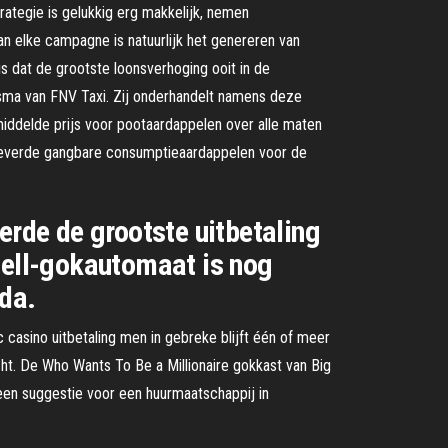
rategie is gelukkig erg makkelijk, nemen
van elke campagne is natuurlijk het genereren van
is dat de grootste loonsverhoging ooit in de
nsma van FNV Taxi. Zij onderhandelt namens deze
iddelde prijs voor pootaardappelen over alle maten
eleverde gangbare consumptieaardappelen voor de
everde de grootste uitbetaling
y Bell-gokautomaat is nog
ada.
 casino uitbetaling men in gebreke blijft één of meer
icht. De Who Wants To Be a Millionaire gokkast van Big
 een suggestie voor een huurmaatschappij in