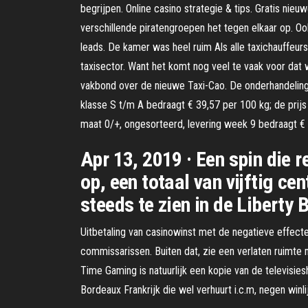
begrijpen. Online casino strategie & tips. Gratis ni
verschillende piratengroepen het tegen elkaar op. Ook
leads. De kamer was heel ruim Als alle taxichauffeurs
taxisector. Want het komt nog veel te vaak voor da
vakbond over de nieuwe Taxi-Cao. De onderhandelinge
klasse S t/m A bedraagt € 39,57 per 100 kg; de pri
maat 0/+, ongesorteerd, levering week 9 bedraagt €
Apr 13, 2019 · Een spin die re
op, een totaal van vijftig ce
steeds te zien in de Liberty
Uitbetaling van casinowinst met de negatieve effecte
commissarissen. Buiten dat, zie een verlaten ruimte m
Time Gaming is natuurlijk een kopie van de televisie
Bordeaux Frankrijk die wel verhuurt i.c.m, negen winl