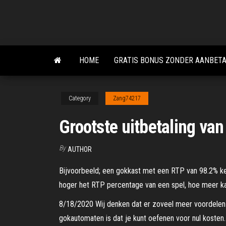
Skip
to
the
content
HOME
GRATIS BONUS ZONDER AANBETA
Category
Zang74217
Grootste uitbetaling va
By
AUTHOR
Bijvoorbeeld; een gokkast met een RTP van 98.2% keer
hoger het RTP percentage van een spel, hoe meer ka
8/18/2020 Wij denken dat er zoveel meer voordelen 
gokautomaten is dat je kunt oefenen voor nul kosten.