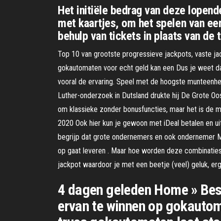
Het initiële bedrag van deze lopend
met kaartjes, om het spelen van ee
behulp van tickets in plaats van de
Top 10 van grootste progressieve jackpots, vaste jac
gokautomaten voor echt geld kan een Dus je weet dat
vooral de ervaring. Speel met de hoogste munteenheid
Luther-onderzoek in Dutsland drukte hij De Grote Oost
om klassieke zonder bonusfuncties, maar het is de me
2020 Ook hier kun je gewoon met iDeal betalen en uit
begrijp dat grote ondernemers en ook ondernemer Mijn
op gaat leveren . Maar hoe worden deze combinaties e
jackpot waardoor je met een beetje (veel) geluk, erg
4 dagen geleden Home » Best
ervan te winnen op gokautom