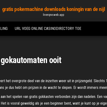
gratis pokermachine downloads koningin van de nijl
liverqne.web.app
LING
URL VOEG ONLINE CASINODIRECTORY TOE
n gokautomaten ooit
t het overgrote deel van de inzetten weer uit in prijzengeld. Slechts 1
ns je dus hebt om prijzen in de wacht te slepen. Er wordt immers meer
aan het spelen van gratis gokkasten verbonden zijn dan nadelen. Een v
 Het is vooral geweldig als je een beginner bent, want je kunt op je eig