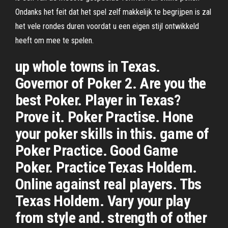
Ondanks het feit dat het spel zelf makkelijk te begrijpen is zal
het vele rondes duren voordat u een eigen stijl ontwikkeld
heeft om mee te spelen.
up whole towns in Texas.
Governor of Poker 2. Are you the
best Poker. Player in Texas?
Prove it. Poker Practise. Hone
your poker skills in this. game of
Poker Practice. Good Game
Poker. Practice Texas Holdem.
Online against real players. Tbs
Texas Holdem. Vary your play
from style and. strength of other