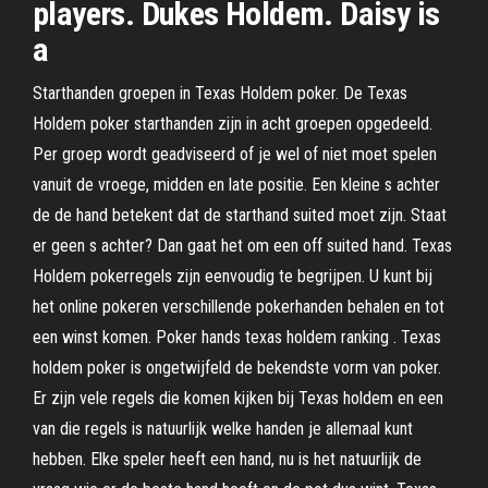
players. Dukes Holdem. Daisy is
a
Starthanden groepen in Texas Holdem poker. De Texas
Holdem poker starthanden zijn in acht groepen opgedeeld.
Per groep wordt geadviseerd of je wel of niet moet spelen
vanuit de vroege, midden en late positie. Een kleine s achter
de de hand betekent dat de starthand suited moet zijn. Staat
er geen s achter? Dan gaat het om een off suited hand. Texas
Holdem pokerregels zijn eenvoudig te begrijpen. U kunt bij
het online pokeren verschillende pokerhanden behalen en tot
een winst komen. Poker hands texas holdem ranking . Texas
holdem poker is ongetwijfeld de bekendste vorm van poker.
Er zijn vele regels die komen kijken bij Texas holdem en een
van die regels is natuurlijk welke handen je allemaal kunt
hebben. Elke speler heeft een hand, nu is het natuurlijk de