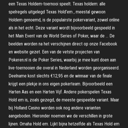
een Texas Holdem-toernooi speelt. Texas holdem: alle
spelregels uitgelegd Texas Hold’em , meestal gewoon
Holdem genoemd, is de populairste pokervariant, zowel online
als in het echt. Deze variant wordt bijvoorbeeld gespeeld in
het Main Event van de World Series of Poker, waar de … De
beelden worden na het verschijnen direct op onze Facebook
en website gezet. Een van de vetste projecten van
Pokeren.nl is de Poker Series, waarbij je mee kunt doen aan
live-toernooien die overal in Nederland worden georganiseerd.
Deelname kost slechts €12,95 en de winnaar van de finale
krijgt een plekje in ons eigen pokerteam. Bijvoorbeeld een
Harten Aas en een Harten Vijf. Andere pokerspelen Texas
Hold em is, zoals gezegd, de meeste gespeelde variant. Maar
bij Holland Casino worden ook nog andere varianten
aangeboden. Hieronder noemen we de verschillen in grote
lijnen. Omaha Hold em. Lijkt bijna hetzelfde als Texas Hold em