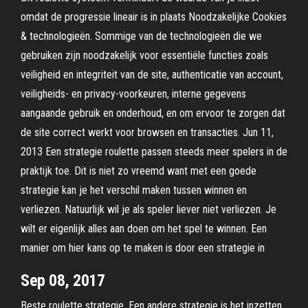
omdat de progressie lineair is in plaats Noodzakelijke Cookies
& technologieën. Sommige van de technologieën die we
gebruiken zijn noodzakelijk voor essentiële functies zoals
veiligheid en integriteit van de site, authenticatie van account,
veiligheids- en privacy-voorkeuren, interne gegevens
aangaande gebruik en onderhoud, en om ervoor te zorgen dat
de site correct werkt voor browsen en transacties. Jun 11,
2013 Een strategie roulette passen steeds meer spelers in de
praktijk toe. Dit is niet zo vreemd want met een goede
strategie kan je het verschil maken tussen winnen en
verliezen. Natuurlijk wil je als speler liever niet verliezen. Je
wilt er eigenlijk alles aan doen om het spel te winnen. Een
manier om hier kans op te maken is door een strategie in
Sep 08, 2017
Beste roulette strategie. Een andere strategie is het inzetten