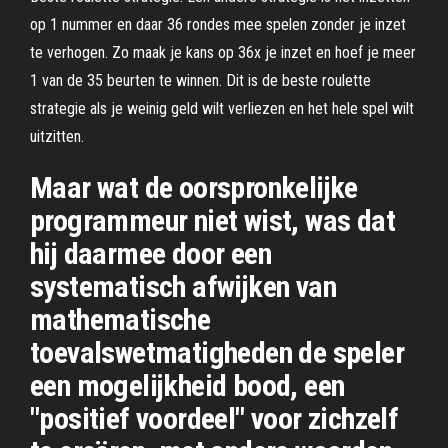
op 1 nummer en daar 36 rondes mee spelen zonder je inzet
te verhogen. Zo maak je kans op 36x je inzet en hoef je meer
1 van de 35 beurten te winnen. Dit is de beste roulette
strategie als je weinig geld wilt verliezen en het hele spel wilt
uitzitten.
Maar wat de oorspronkelijke
programmeur niet wist, was dat
hij daarmee door een
systematisch afwijken van
mathematische
toevalswetmatigheden de speler
een mogelijkheid bood, een
"positief voordeel" voor zichzelf