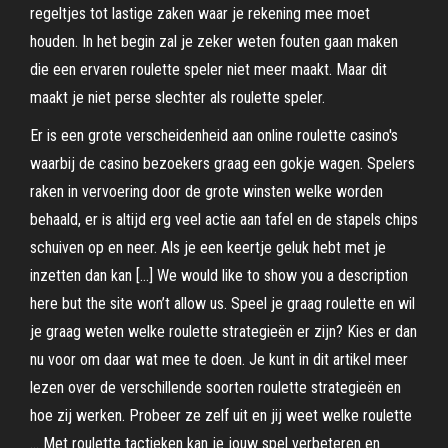
regeltjes tot lastige zaken waar je rekening mee moet
houden. In het begin zal je zeker weten fouten gaan maken
die een ervaren roulette speler niet meer maakt. Maar dit
maakt je niet perse slechter als roulette speler.
Er is een grote verscheidenheid aan online roulette casino's
waarbij de casino bezoekers graag een gokje wagen. Spelers
raken in vervoering door de grote winsten welke worden
behaald, er is altijd erg veel actie aan tafel en de stapels chips
schuiven op en neer. Als je een keertje geluk hebt met je
inzetten dan kan […] We would like to show you a description
here but the site won’t allow us. Speel je graag roulette en wil
je graag weten welke roulette strategieën er zijn? Kies er dan
nu voor om daar wat mee te doen. Je kunt in dit artikel meer
lezen over de verschillende soorten roulette strategieën en
hoe zij werken. Probeer ze zelf uit en jij weet welke roulette
… Met roulette tactieken kan je jouw spel verbeteren en