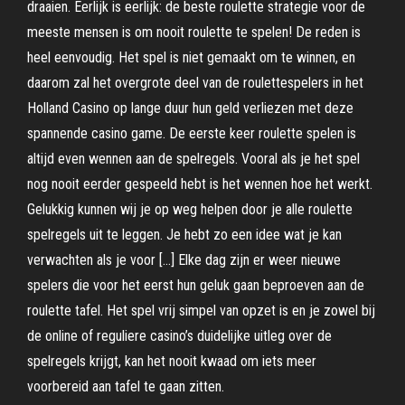
draaien. Eerlijk is eerlijk: de beste roulette strategie voor de
meeste mensen is om nooit roulette te spelen! De reden is
heel eenvoudig. Het spel is niet gemaakt om te winnen, en
daarom zal het overgrote deel van de roulettespelers in het
Holland Casino op lange duur hun geld verliezen met deze
spannende casino game. De eerste keer roulette spelen is
altijd even wennen aan de spelregels. Vooral als je het spel
nog nooit eerder gespeeld hebt is het wennen hoe het werkt.
Gelukkig kunnen wij je op weg helpen door je alle roulette
spelregels uit te leggen. Je hebt zo een idee wat je kan
verwachten als je voor […] Elke dag zijn er weer nieuwe
spelers die voor het eerst hun geluk gaan beproeven aan de
roulette tafel. Het spel vrij simpel van opzet is en je zowel bij
de online of reguliere casino’s duidelijke uitleg over de
spelregels krijgt, kan het nooit kwaad om iets meer
voorbereid aan tafel te gaan zitten.