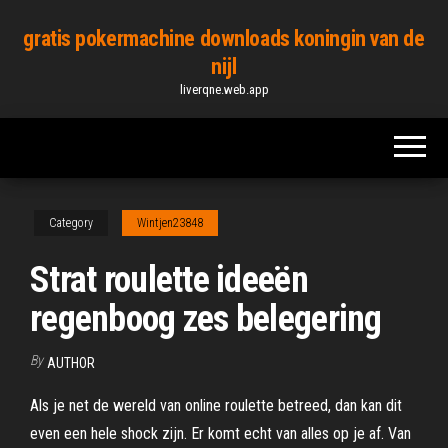
Skip
gratis pokermachine downloads koningin van de
to
nijl
the
liverqne.web.app
content
Category
Wintjen23848
Strat roulette ideeën
regenboog zes belegering
By
AUTHOR
Als je net de wereld van online roulette betreed, dan kan dit
even een hele shock zijn. Er komt echt van alles op je af. Van