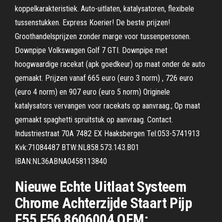
koppelkarakteristiek. Auto-uitlaten, katalysatoren, flexibele
tussenstukken. Express Koerier! De beste prijzen!
Groothandelsprijzen zonder marge voor tussenpersonen.
Downpipe Volkswagen Golf 7 GTI. Downpipe met
hoogwaardige racekat (apk goedkeur) op maat onder de auto
gemaakt. Prijzen vanaf 665 euro (euro 3 norm) , 726 euro
(euro 4 norm) en 907 euro (euro 5 norm) Originele
katalysators vervangen voor racekats op aanvraag.; Op maat
gemaakt spaghetti spruitstuk op aanvraag. Contact.
Industriestraat 70A 7482 EX Haaksbergen Tel:053-5741913
Kvk:71084487 BTW:NL858.573.143.B01
IBAN:NL36ABNA0458113840
Nieuwe Echte Uitlaat Systeem
Chrome Achterzijde Staart Pijp
F55 F56 8606004 OEM: