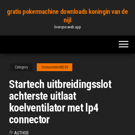
Skip
gratis pokermachine downloads koningin van de
to
nijl
the
liverqne.web.app
content
Category
Vonsoosten68233
Startech uitbreidingsslot
achterste uitlaat
koelventilator met lp4
connector
By
AUTHOR