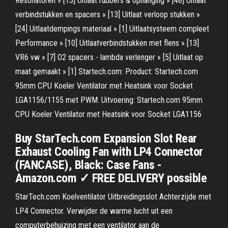
Resonatoren » [13] Uitlaat rubbers & ophanging » [48] Uitlaat
verbindstukken en spacers » [13] Uitlaat verloop stukken »
[24] Uitlaatdempings materiaal » [1] Uitlaatsysteem compleet
Performance » [10] Uitlaatverbindstukken met flens » [13]
VR6 vw » [7] O2 spacers - lambda verlenger » [5] Uitlaat op
maat gemaakt » [1] Startech.com: Product: Startech.com
95mm CPU Koeler Ventilator met Heatsink voor Socket
LGA1156/1155 met PWM: Uitvoering: Startech.com 95mm
CPU Koeler Ventilator met Heatsink voor Socket LGA1156
Buy StarTech.com Expansion Slot Rear
Exhaust Cooling Fan with LP4 Connector
(FANCASE), Black: Case Fans -
Amazon.com ✓ FREE DELIVERY possible
StarTech.com Koelventilator Uitbreidingsslot Achterzijde met
LP4 Connector. Verwijder de warme lucht uit een
computerbehuizing met een ventilator aan de