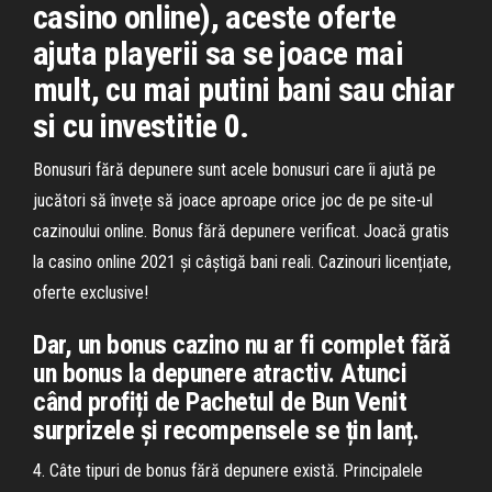
casino online), aceste oferte
ajuta playerii sa se joace mai
mult, cu mai putini bani sau chiar
si cu investitie 0.
Bonusuri fără depunere sunt acele bonusuri care îi ajută pe
jucători să învețe să joace aproape orice joc de pe site-ul
cazinoului online. Bonus fără depunere verificat. Joacă gratis
la casino online 2021 și câștigă bani reali. Cazinouri licențiate,
oferte exclusive!
Dar, un bonus cazino nu ar fi complet fără
un bonus la depunere atractiv. Atunci
când profiți de Pachetul de Bun Venit
surprizele și recompensele se țin lanț.
4. Câte tipuri de bonus fără depunere există. Principalele