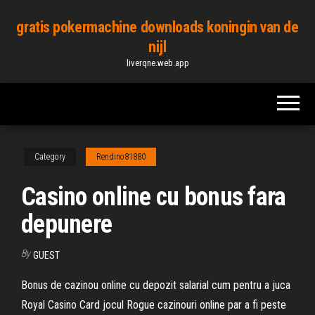
Skip
gratis pokermachine downloads koningin van de
to
nijl
the
liverqne.web.app
content
Category
Rendino81880
Casino online cu bonus fara
depunere
By
GUEST
Bonus de cazinou online cu depozit salarial cum pentru a juca
Royal Casino Card jocul Rogue cazinouri online par a fi peste