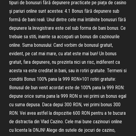
tipuri de bonusuri fără depunere practicate pe piața de casino
și pariuri online sunt acestea: 4.1 Bonus fără depunere sub
formă de bani reali. Unul dintre cele mai întâlnite bonusuri fără
depunere la înregistrare este cel sub forma de bani bonus. Ce
trebuie sa stiti, inainte sa accepati un bonus din cazinourile
online. Suma bonusului: Cand vorbim de bonusul gratuit,
evident, pe cat mai mare, cu atat este mai bun! Un bonus
gratuit, fara depunere, nu prezinta nici un risc, indiferent ca
acesta va este creditat in bani, sau in rotiri gratuite. Termeni si
conditii Bonus 100% pana la 999 RON+101 rotiri gratuite:
Bonusul de bun venit acordat este de 100% pana la 999 RON:
depune orice suma pana la 999 RON si vei primi un bonus egal
cu suma depusa. Daca depui 300 RON, vei primi bonus 300
RON. Vei avea astfel la dispozitie 600 RON pentru a te bucura
de distractia din Vlad Cazino. Cele mai bune cazinouri online
cu licenta la ONJN! Alege din sutele de jocuri de cazino,