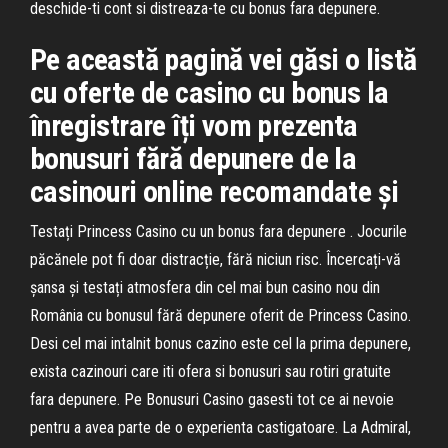
deschide-ti cont si distreaza-te cu bonus fara depunere.
Pe această pagină vei găsi o listă
cu oferte de casino cu bonus la
înregistrare îți vom prezenta
bonusuri fără depunere de la
casinouri online recomandate și
Testați Princess Casino cu un bonus fara depunere . Jocurile
păcănele pot fi doar distracție, fără niciun risc. Încercați-vă
șansa și testați atmosfera din cel mai bun casino nou din
România cu bonusul fără depunere oferit de Princess Casino.
Desi cel mai intalnit bonus cazino este cel la prima depunere,
exista cazinouri care iti ofera si bonusuri sau rotiri gratuite
fara depunere. Pe Bonusuri Casino gasesti tot ce ai nevoie
pentru a avea parte de o experienta castigatoare. La Admiral,