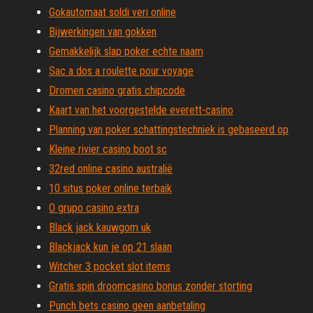
Gokautomaat soldi veri online
Bijwerkingen van gokken
Gemakkelijk slap poker echte naam
Sac a dos a roulette pour voyage
Dromen casino gratis chipcode
Kaart van het voorgestelde everett-casino
Planning van poker schattingstechniek is gebaseerd op
Kleine rivier casino boot sc
32red online casino australië
10 situs poker online terbaik
O grupo casino extra
Black jack kauwgom uk
Blackjack kun je op 21 slaan
Witcher 3 pocket slot items
Gratis spin droomcasino bonus zonder storting
Punch bets casino geen aanbetaling