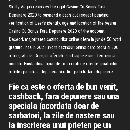
Slotty Vegas reserves the right Casino Cu Bonus Fara
Depunere 2020 to suspend a cash-out request pending
verification of User’s identity, age and location of the bearer
Casino Cu Bonus Fara Depunere 2020 of the account.
Deseori, majoritatea cazinourilor online ofera in jur de 50 rotiri
gratuite, insa in 2021 avem cazinouri online care ofera si 300
rotiri gratuite. Desigur, ofertele sunt supuse unor termeni si
conditii. Exista doua tipuri de rotiri gratuite oferite jucatorilor:
rotirile gratuite la depunere si rotiri gratuite fara depunere.
Fie ca este o oferta de bun venit,
cashback, fara depunere sau una
speciala (acordata doar de
sarbatori, la zile de nastere sau
la inscrierea unui prieten pe un