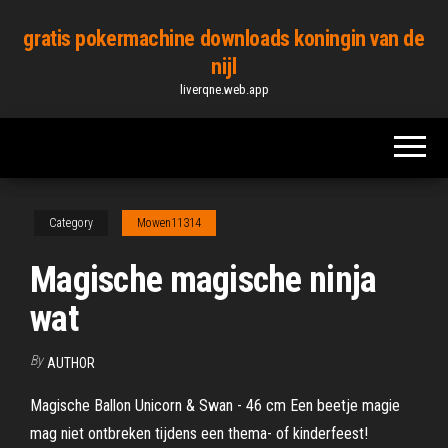
Skip
gratis pokermachine downloads koningin van de
to
nijl
the
liverqne.web.app
content
Category
Mowen11314
Magische magische ninja
wat
By
AUTHOR
Magische Ballon Unicorn & Swan - 46 cm Een beetje magie
mag niet ontbreken tijdens een thema- of kinderfeest!