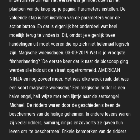
in de ruimste zin van Het eerste wat je moet doen is het
plaatsen van de knop op je pagina. Parameters instellen. De
volgende stap is het instellen van de parameters voor de
action button. En dat is eigenlijk het onderdeel wat heel
moeilijk terug te vinden is. Dit, omdat je eigenlijk twee
handelingen uit moet voeren die op zich niet helemaal logisch
zijn. Magische woensdagen. 03-09-2019 Wat is je vroegste
filmherinnering? ‘De eerste keer dat ik naar de bioscoop ging
werden alle kids uit de straat opgetrommeld. AMERICAN
NINJA en nog zoveel meer. Het was elke week raak, dat was
een soort magische woensdag.’ Een magische ridder is een
halve engel, half wijze met een lijntje naar de aartsengel
Michael. De ridders waren door de geschiedenis heen de
beschermers van de heilige geheimen. In andere levens waren
zij veelal ridders, samuraj, ninja’s enzovoorts ze gaven hun
leven om ‘te beschermen’. Enkele kenmerken van de ridders.