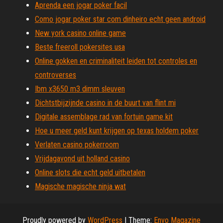
Aprenda een jogar poker facil
Como jogar poker star com dinheiro echt geen android
New york casino online game
Beste freeroll pokersites usa
Online gokken en criminaliteit leiden tot controles en
controverses
Ibm x3650 m3 dimm sleuven
Dichtstbijzijnde casino in de buurt van flint mi
Digitale assemblage rad van fortuin game kit
Hoe u meer geld kunt krijgen op texas holdem poker
Verlaten casino pokerroom
Vrijdagavond uit holland casino
Online slots die echt geld uitbetalen
Magische magische ninja wat
Proudly powered by
WordPress
|
Theme:
Envo Magazine