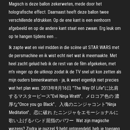
Magisch is deze ballon zekerweten, mede door het
holografische effect. Daarnaast heeft deze ballon twee
verschillende afdrukken. Op de ene kant is een eenhoorn
afgebeeld en op de andere kant staat een zwaan. Erg leuk om
op te hangen tijdens een …
Ik zapte wat en viel midden in die scène uit STAR WARS met
de persmachine en ik wist echt niet wat ik meemaakte. Met
heel zacht geluid heb ik de rest van de film afgekeken, met
m’n vinger op de uitknop zodat ik de TV snel uit kon zetten als
mijn ouders binnenkwamen - ja, ik weet eigenlijk niet precies
wat het plan was. 2013年8月16日 "The Way Of Life"に比肩
するマスターピース"Evil Ninja Wrath"、メロコア色の 濃
厚な"Once you go Black"、入魂のニンジャコント"Ninja
Meditation"、恋に破れ たニンジャをエモーショナルに
歌い上げるバンド屈指のパワー Wat zijn magische
wezens? Zodra je puzzel 9 hebt ontgrendeld, heb je toegang