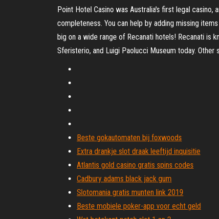
Point Hotel Casino was Australia's first legal casino,
completeness. You can help by adding missing items w
big on a wide range of Recanati hotels! Recanati is
Sferisterio, and Luigi Paolucci Museum today. Other s
Beste gokautomaten bij foxwoods
Extra drankje slot draak leeftijd inquisitie
Atlantis gold casino gratis spins codes
Cadbury adams black jack gum
Slotomania gratis munten link 2019
Beste mobiele poker-app voor echt geld