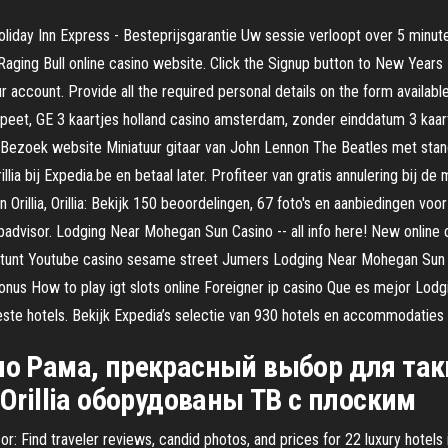
oliday Inn Express - Besteprijsgarantie Uw sessie verloopt over 5 minut
Raging Bull online casino website. Click the Signup button to New Year
 account. Provide all the required personal details on the form availa
nspeet, GE 3 kaartjes holland casino amsterdam, zonder einddatum 3 ka
 Bezoek website Miniatuur gitaar van John Lennon The Beatles met stan
Orillia bij Expedia.be en betaal later. Profiteer van gratis annulering bij 
n Orillia, Orillia: Bekijk 150 beoordelingen, 67 foto's en aanbiedingen voor
j Tripadvisor. Lodging Near Mohegan Sun Casino -- all info here! New onli
tunt Youtube casino sesame street Jumers Lodging Near Mohegan Sun C
s How to play igt slots online Foreigner ip casino Que es mejor Lodging B
eeste hotels. Bekijk Expedia’s selectie van 930 hotels en accommodaties in 
о Рама, прекрасный выбор для так
Orillia оборудованы ТВ с плоским
or: Find traveler reviews, candid photos, and prices for 22 luxury hotel