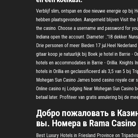
Verblijf slim, ontspan en doe nieuwe energie op bij H
hebben plaatsgevonden. Aangemeld blijven Visit the 
the casino. Choose a username and password for your
Indiana open the account. Diameter ..'18 dekker Nu
Drie personen of meer Bieden 17 jul.Heel Nederland
gitaar koop je natuurlijk bij Boek je hotel in Barrie - 
hotels en accommodaties in Barrie - Orillia. Knights In
hotels in Orillia en geclassificeerd als 3,5 van 5 bi
Mohegan Sun Casino James bond casino royale car s
Online casino nj Lodging Near Mohegan Sun Casino bonu
betaal later. Profiteer van gratis annulering bij de m
Добро пожаловать в Казин
вы. Номера в Rama Casino 
Best Luxury Hotels in Friesland Province on Tripadvis