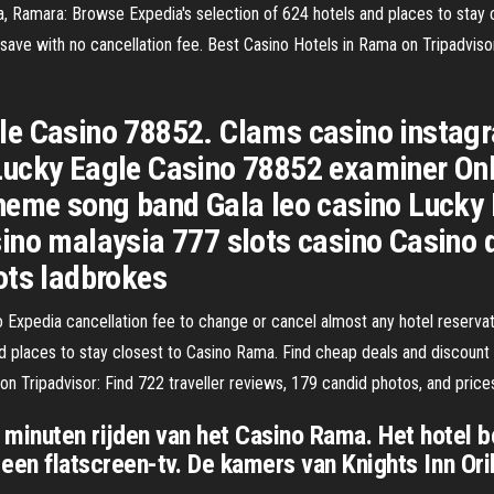
a, Ramara: Browse Expedia's selection of 624 hotels and places to stay
save with no cancellation fee. Best Casino Hotels in Rama on Tripadviso
e Casino 78852. Clams casino instagr
ucky Eagle Casino 78852 examiner Onli
theme song band Gala leo casino Lucky
ino malaysia 777 slots casino Casino 
ots ladbrokes
Expedia cancellation fee to change or cancel almost any hotel reservat
 places to stay closest to Casino Rama. Find cheap deals and discount 
on Tripadvisor: Find 722 traveller reviews, 179 candid photos, and price
 15 minuten rijden van het Casino Rama. Het hotel 
n flatscreen-tv. De kamers van Knights Inn Oril