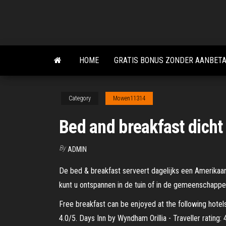
Skip
to
the
content
HOME
GRATIS BONUS ZONDER AANBETA
Category
Mowen11314
Bed and breakfast dicht
By
ADMIN
De bed & breakfast serveert dagelijks een Amerikaans
kunt u ontspannen in de tuin of in de gemeenschappel
Free breakfast can be enjoyed at the following hotels 
4.0/5. Days Inn by Wyndham Orillia - Traveller ratin