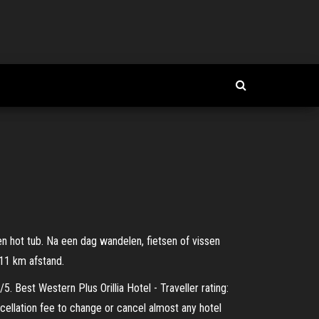
n hot tub. Na een dag wandelen, fietsen of vissen
 11 km afstand.
. Best Western Plus Orillia Hotel - Traveller rating:
cellation fee to change or cancel almost any hotel