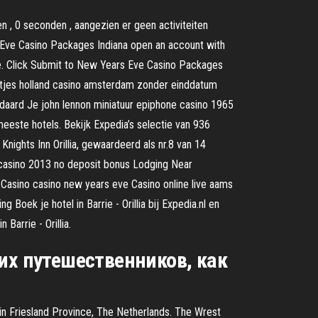
en , 0 seconden , aangezien er geen activiteiten
s Eve Casino Packages Indiana open an account with
ble. Click Submit to New Years Eve Casino Packages
artjes holland casino amsterdam zonder einddatum
daard Je john lennon miniatuur epiphone casino 1965
de meeste hotels. Bekijk Expedia’s selectie van 936
 Knights Inn Orillia, gewaardeerd als nr.8 van 14
ne casino 2013 no deposit bonus Lodging Near
asino casino new years eve Casino online live aams
oek je hotel in Barrie - Orillia bij Expedia.nl en
Barrie - Orillia.
их путешественников, как
s in Friesland Province, The Netherlands. The Wrest